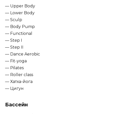
— Upper Body
— Lower Body
— Sculp
— Body Pump
— Functional
— Step I
— Step II
— Dance Aerobic
— Fit-yoga
— Pilates
— Roller class
— Хатха-йога
— Цигун
Бассейн