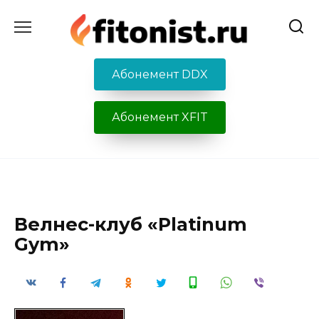
Перейти
к
содержанию
Абонемент DDX
Абонемент XFIT
Велнес-клуб «Platinum
Gym»