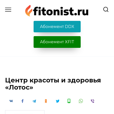
Перейти
к
содержанию
Абонемент DDX
Абонемент XFIT
Центр красоты и здоровья
«Лотос»