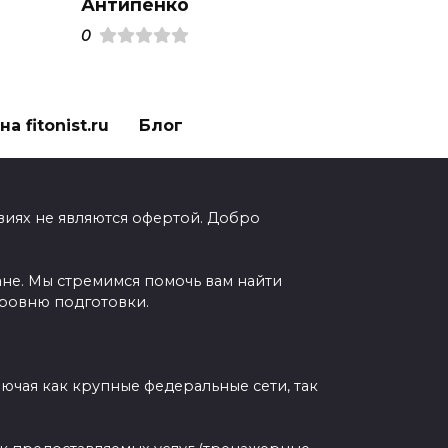
Антипенко
0
а fitonist.ru
Блог
виях не являются офертой. Добро
ане. Мы стремимся помочь вам найти
уровню подготовки.
чая как крупные федеральные сети, так