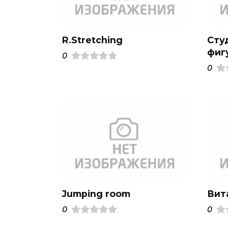
R.Stretching
Сту
фиг
0
0
Jumping room
Вит
0
0