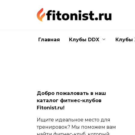
Перейти
к
содержанию
Главная
Клубы DDX
Клубы 
Добро пожаловать в наш
каталог фитнес-клубов
Fitonist.ru!
Ищите идеальное место для
тренировок? Мы поможем вам
найти фитнес-клуб, который