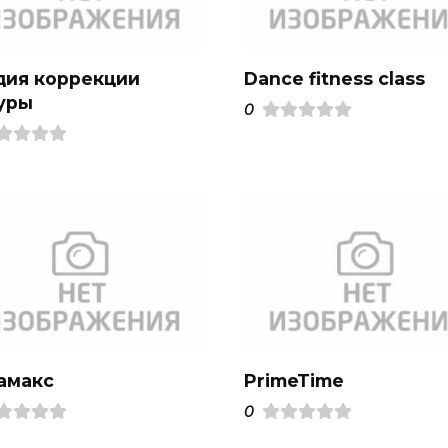
дия коррекции
Dance fitness class
уры
0
амакс
PrimeTime
0