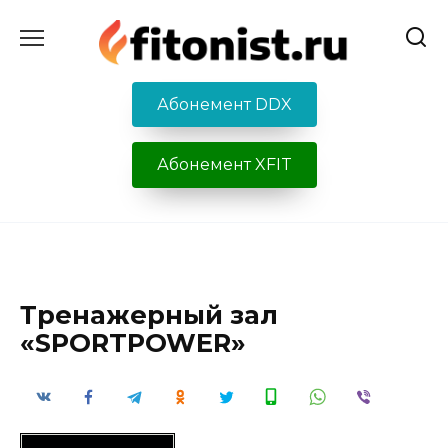
Перейти
к
содержанию
Абонемент DDX
Абонемент XFIT
Тренажерный зал
«SPORTPOWER»