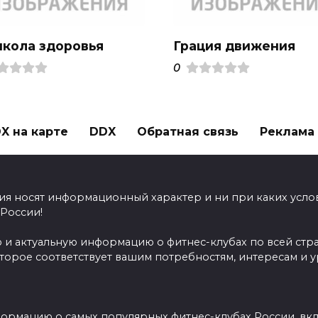
школа здоровья
Грация движения
0
X на карте
DDX
Обратная связь
Реклама н
ия носят информационный характер и ни при каких усло
 России!
 и актуальную информацию о фитнес-клубах по всей стр
оторое соответствует вашим потребностям, интересам и 
ормацию о самых популярных фитнес-клубах России, вклю