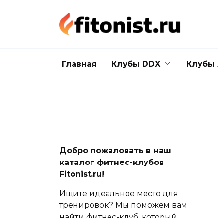
Перейти
к
содержанию
Главная
Клубы DDX
Клубы 
Добро пожаловать в наш
каталог фитнес-клубов
Fitonist.ru!
Ищите идеальное место для
тренировок? Мы поможем вам
найти фитнес-клуб, который