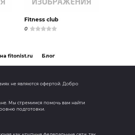
Fitness club
0
а fitonist.ru
Блог
виях не являются офертой. Добро
ане. Мы стремимся помочь вам найти
уровню подготовки.
чая как крупные федеральные сети, так