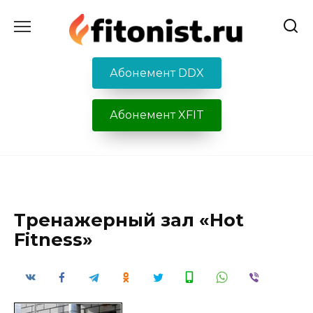
Перейти
к
содержанию
Абонемент DDX
Абонемент XFIT
Тренажерный зал «Hot
Fitness»