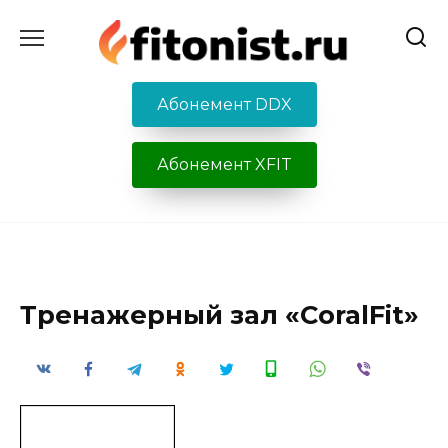
Перейти
к
содержанию
Абонемент DDX
Абонемент XFIT
Тренажерный зал «CoralFit»