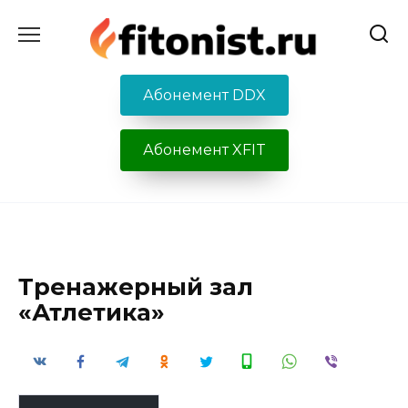
Перейти
к
содержанию
Абонемент DDX
Абонемент XFIT
Тренажерный зал
«Атлетика»