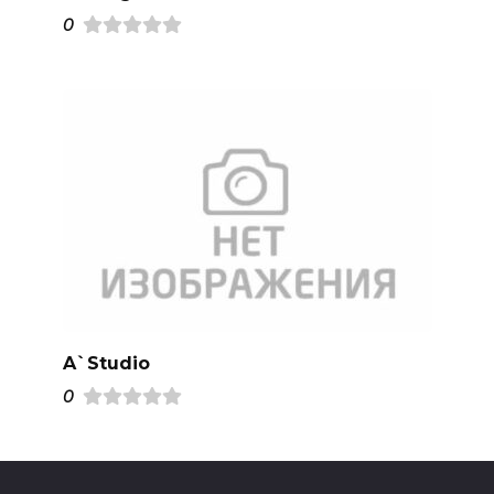
0
A`Studio
0