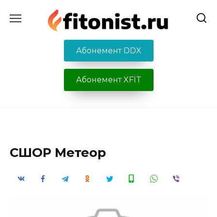
Перейти
к
содержанию
Абонемент DDX
Абонемент XFIT
СШОР Метеор