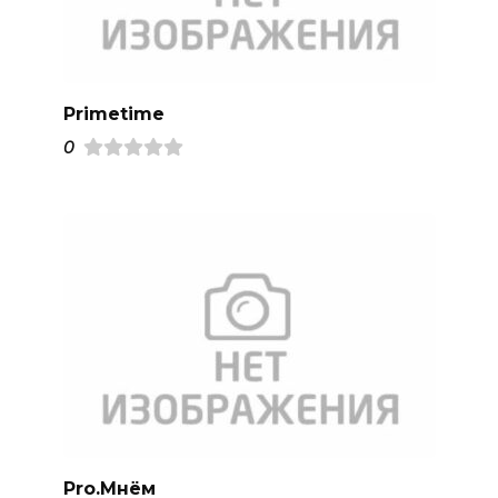
Primetime
0
Pro.Mнём