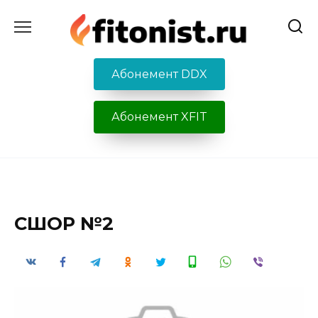
Перейти
к
содержанию
Абонемент DDX
Абонемент XFIT
СШОР №2