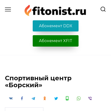
Перейти
к
содержанию
Абонемент DDX
Абонемент XFIT
Спортивный центр
«Борский»