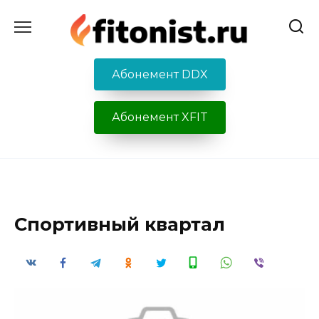
Перейти
к
содержанию
Абонемент DDX
Абонемент XFIT
Спортивный квартал