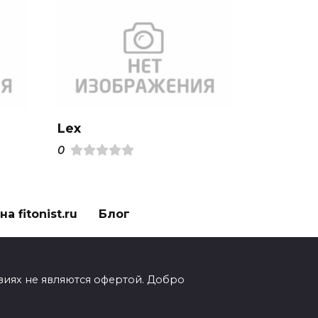
Lex
0
а fitonist.ru
Блог
виях не являются офертой. Добро