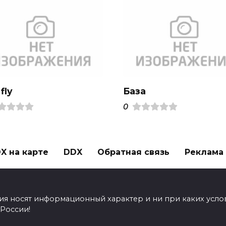
 fly
База
0
X на карте
DDX
Обратная связь
Реклама н
ия носят информационный характер и ни при каких усло
 России!