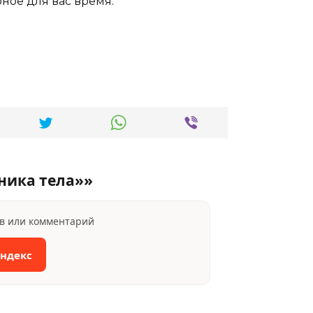
обное для вас время.
ника тела»»
ыв или комментарий
Яндекс