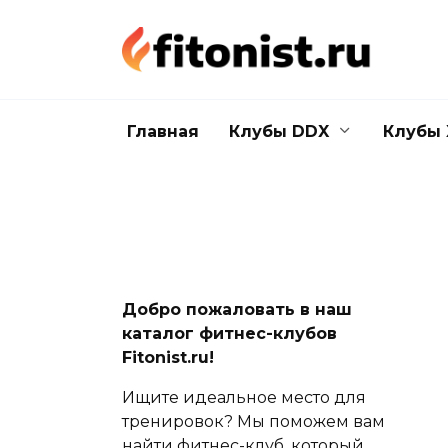
Перейти
к
содержанию
Главная
Клубы DDX
Клубы 
Добро пожаловать в наш
каталог фитнес-клубов
Fitonist.ru!
Ищите идеальное место для
тренировок? Мы поможем вам
найти фитнес-клуб, который