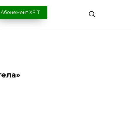
Абонемент XFIT
тела»