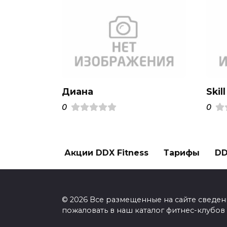
Диана
Skill
0
0
Акции DDX Fitness
Тарифы
DD
© 2026 Все размещенные на сайте сведен
пожаловать в наш каталог фитнес-клубов