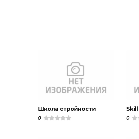
Школа стройности
Skill
0
0