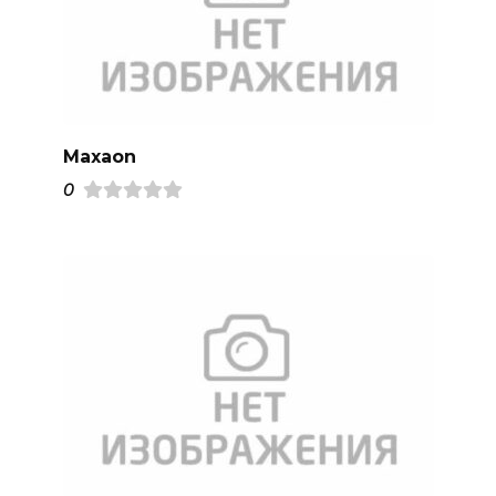
Махаon
0