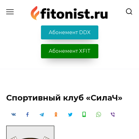
Перейти
к
содержанию
Абонемент DDX
Абонемент XFIT
Спортивный клуб «СилаЧ»