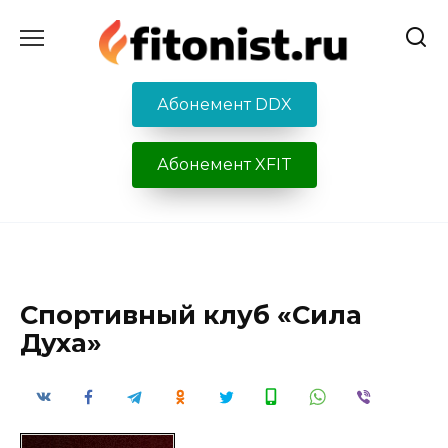
Перейти
к
содержанию
Абонемент DDX
Абонемент XFIT
Спортивный клуб «Сила
Духа»