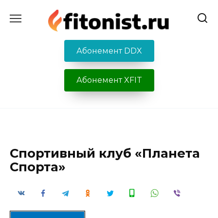
Перейти
к
содержанию
Абонемент DDX
Абонемент XFIT
Спортивный клуб «Планета
Спорта»