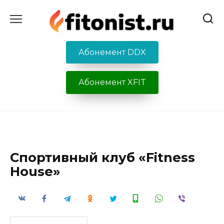
Перейти
к
содержанию
Абонемент DDX
Абонемент XFIT
Спортивный клуб «Fitness
House»