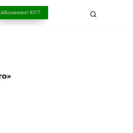
Абонемент XFIT
ro»