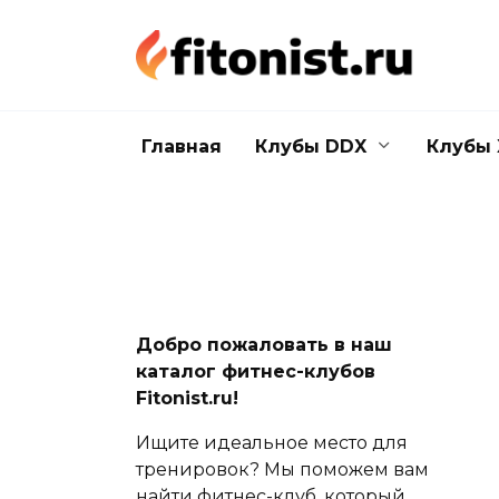
Перейти
к
содержанию
Главная
Клубы DDX
Клубы 
Добро пожаловать в наш
каталог фитнес-клубов
Fitonist.ru!
Ищите идеальное место для
тренировок? Мы поможем вам
найти фитнес-клуб, который