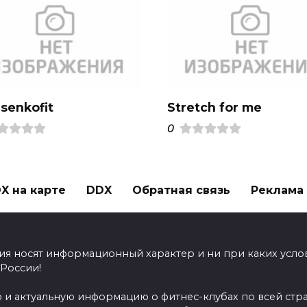
senkofit
Stretch for me
0
X на карте
DDX
Обратная связь
Реклама н
ия носят информационный характер и ни при каких усло
 России!
 и актуальную информацию о фитнес-клубах по всей стр