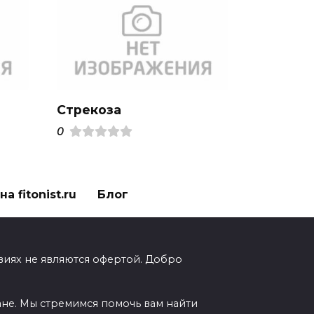
Стрекоза
0
а fitonist.ru
Блог
виях не являются офертой. Добро
ане. Мы стремимся помочь вам найти