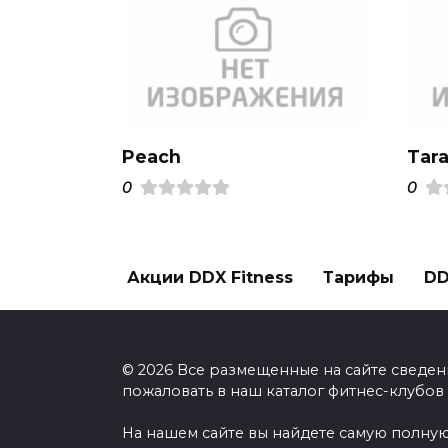
Peach
Tara
0
0
Акции DDX Fitness
Тарифы
DD
© 2026 Все размещенные на сайте сведен
пожаловать в наш каталог фитнес-клубов
На нашем сайте вы найдете самую полную