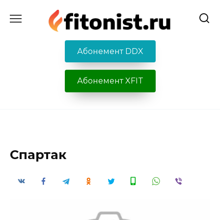
Перейти
к
содержанию
Абонемент DDX
Абонемент XFIT
Спартак