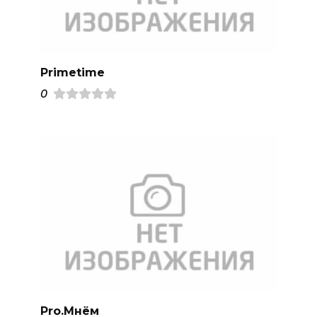
Primetime
0
Pro.Mнём