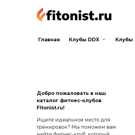
Перейти
к
содержанию
Главная
Клубы DDX
Клубы 
Добро пожаловать в наш
каталог фитнес-клубов
Fitonist.ru!
Ищите идеальное место для
тренировок? Мы поможем вам
найти фитнес-клуб, который