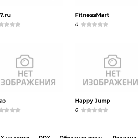
7.ru
FitnessMart
0
аз
Happy Jump
0
X на карте
DDX
Обратная связь
Реклама н