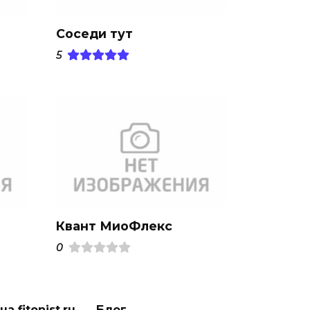
Соседи тут
5
Квант МиоФлекс
0
а fitonist.ru
Блог