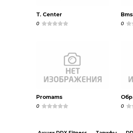
T. Center
Bms
0
0
Promams
Обр
0
0
Акции DDX Fitness
Тарифы
DD