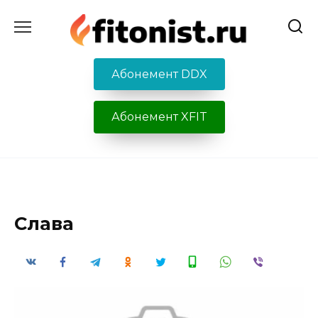
Перейти
к
содержанию
Абонемент DDX
Абонемент XFIT
Слава