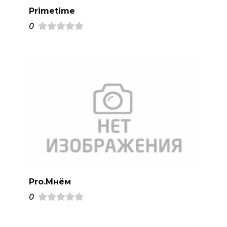
Primetime
0
Pro.Mнём
0