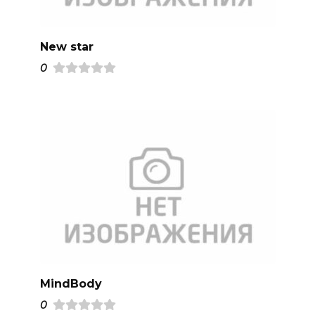
New star
0
MindBody
0