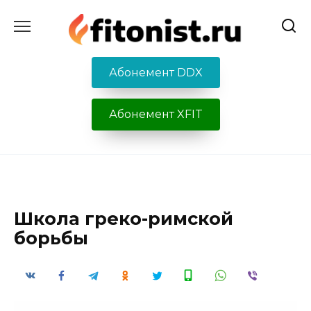
Перейти
к
содержанию
Абонемент DDX
Абонемент XFIT
Школа греко-римской
борьбы