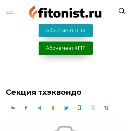
Перейти
к
содержанию
Абонемент DDX
Абонемент XFIT
Секция тхэквондо