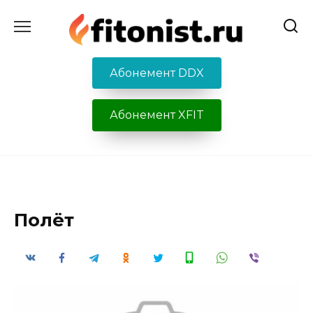
Перейти
к
содержанию
Абонемент DDX
Абонемент XFIT
Полёт