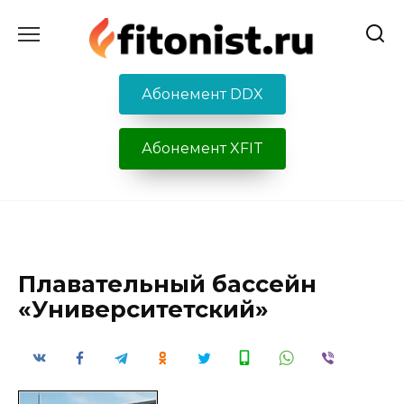
Перейти
к
содержанию
Абонемент DDX
Абонемент XFIT
Плавательный бассейн
«Университетский»