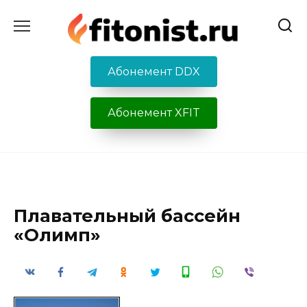
Перейти
к
содержанию
Абонемент DDX
Абонемент XFIT
Плавательный бассейн
«Олимп»