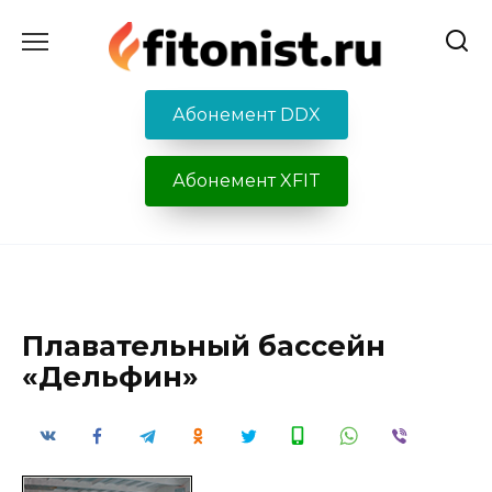
Перейти
к
содержанию
Абонемент DDX
Абонемент XFIT
Плавательный бассейн
«Дельфин»