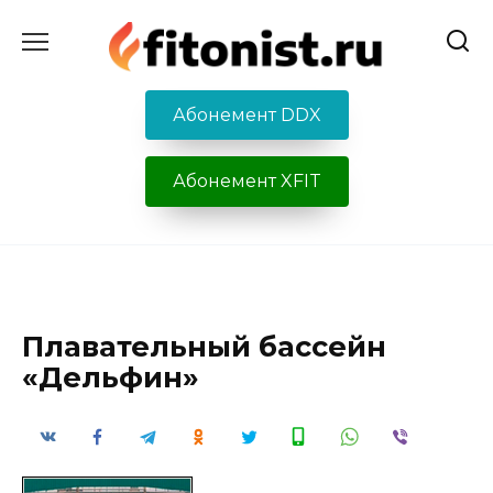
Перейти
к
содержанию
Абонемент DDX
Абонемент XFIT
Плавательный бассейн
«Дельфин»