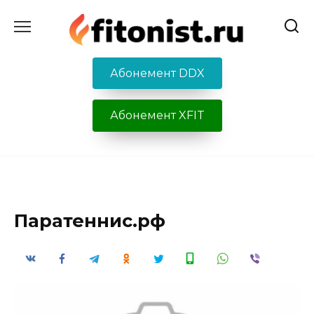
Перейти
к
содержанию
Абонемент DDX
Абонемент XFIT
Паратеннис.рф