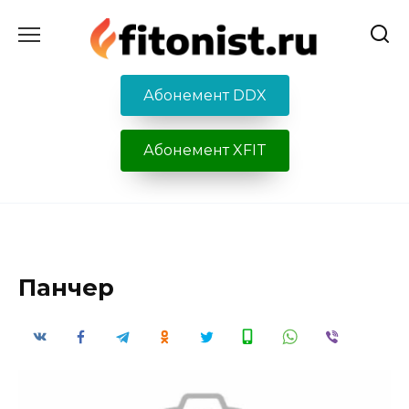
Перейти
к
содержанию
Абонемент DDX
Абонемент XFIT
Панчер