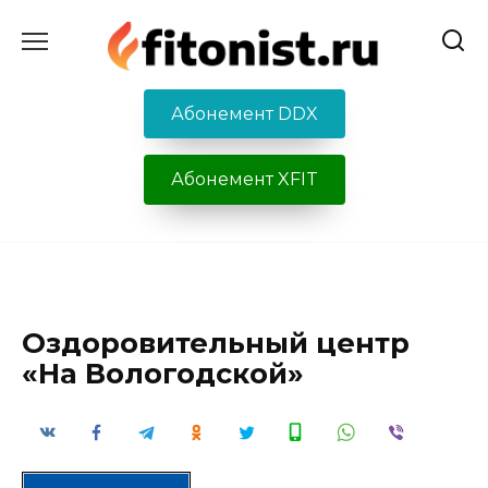
Перейти
к
содержанию
Абонемент DDX
Абонемент XFIT
Оздоровительный центр
«На Вологодской»