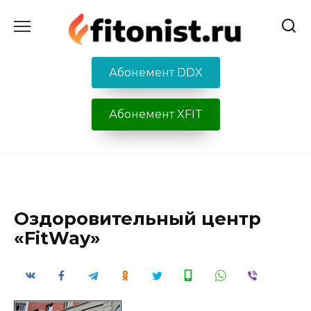
Перейти
к
содержанию
Абонемент DDX
Абонемент XFIT
Оздоровительный центр
«FitWay»