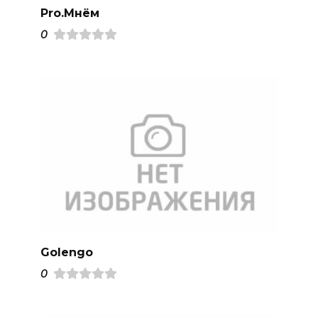
Pro.Mнём
0
Golengo
0