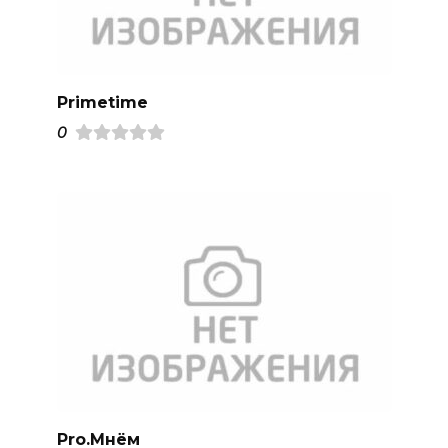
Primetime
0
Pro.Mнём