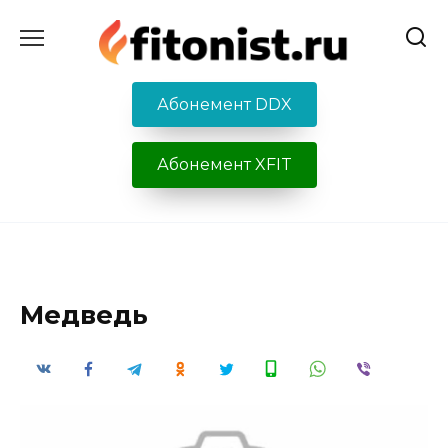
Перейти
к
содержанию
Абонемент DDX
Абонемент XFIT
Медведь