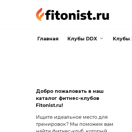
Перейти
к
содержанию
Главная
Клубы DDX
Клубы 
Добро пожаловать в наш
каталог фитнес-клубов
Fitonist.ru!
Ищите идеальное место для
тренировок? Мы поможем вам
найти фитнес-клуб, который