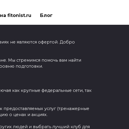
а fitonist.ru
Блог
виях не являются офертой. Добро
ане. Мы стремимся помочь вам найти
уровню подготовки.
чая как крупные федеральные сети, так
ок предоставляемых услуг (тренажерные
ию о ценах и акциях.
других людей и выбрать лучший клуб для