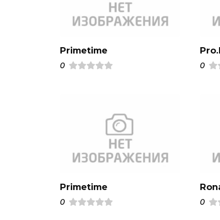
Primetime
Pro
0
0
Primetime
Ron
0
0