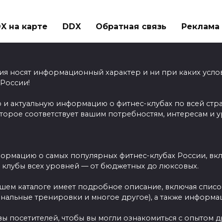
X на карте
DDX
Обратная связь
Реклама н
ия носят информационный характер и ни при каких усло
 России!
 и актуальную информацию о фитнес-клубах по всей стр
оторое соответствует вашим потребностям, интересам и 
ормацию о самых популярных фитнес-клубах России, вклю
ы клубы всех уровней — от бюджетных до люксовых.
ашем каталоге имеет подробное описание, включая спис
ональные тренировки и многое другое), а также информац
вы посетителей, чтобы вы могли ознакомиться с опытом 