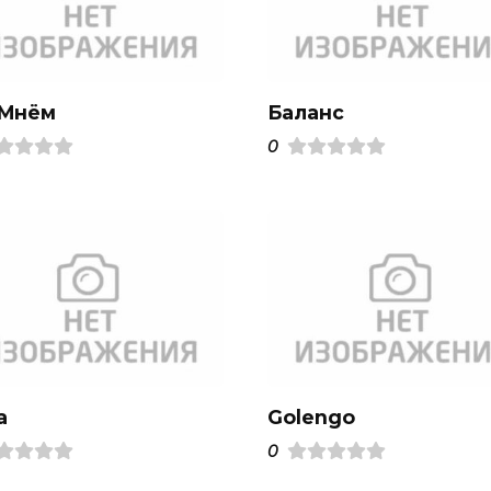
.Mнём
Баланс
0
a
Golengo
0