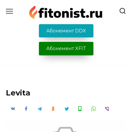
Перейти
к
содержанию
Абонемент DDX
Абонемент XFIT
Levita