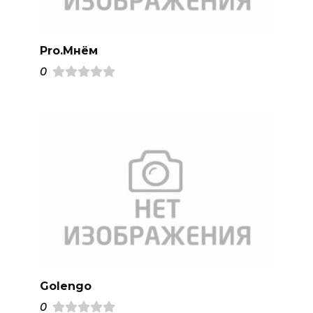
Pro.Mнём
0
Golengo
0