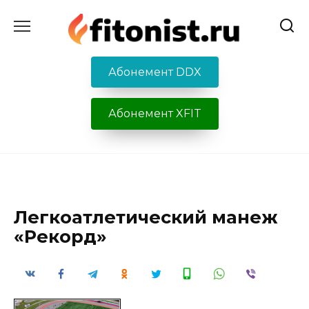
Перейти
к
содержанию
Абонемент DDX
Абонемент XFIT
Легкоатлетический манеж
«Рекорд»