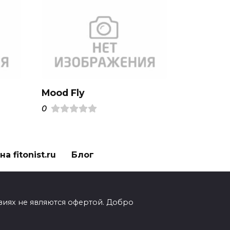
Mood Fly
0
а fitonist.ru
Блог
виях не являются офертой. Добро