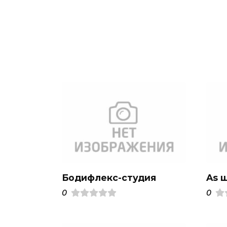
Бодифлекс-студия
As 
0
0