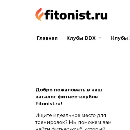
Перейти
к
содержанию
Главная
Клубы DDX
Клубы 
Добро пожаловать в наш
каталог фитнес-клубов
Fitonist.ru!
Ищите идеальное место для
тренировок? Мы поможем вам
найти фитнес-клуб, который