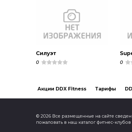
Силуэт
Supe
0
0
Акции DDX Fitness
Тарифы
DD
© 2026 Все размещенные на сайте сведен
пожаловать в наш каталог фитнес-клубов