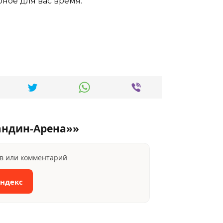
обное для вас время.
андин-Арена»»
ыв или комментарий
Яндекс