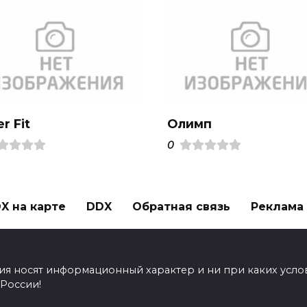
r Fit
Олимп
0
X на карте
DDX
Обратная связь
Реклама н
ия носят информационный характер и ни при каких усло
 России!