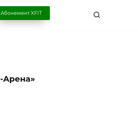
Абонемент XFIT
-Арена»