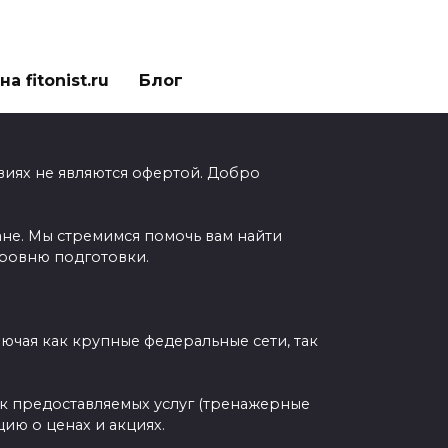
а fitonist.ru
Блог
виях не являются офертой. Добро
ане. Мы стремимся помочь вам найти
уровню подготовки.
чая как крупные федеральные сети, так
ок предоставляемых услуг (тренажерные
ию о ценах и акциях.