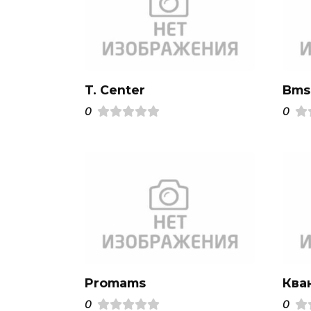
T. Center
Bms
0
0
Promams
Ква
0
0