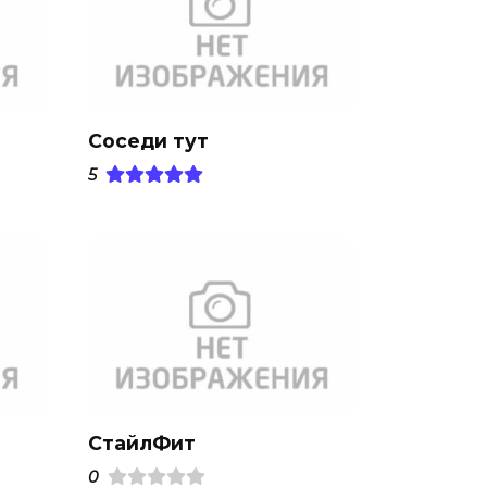
Соседи тут
5
СтайлФит
0