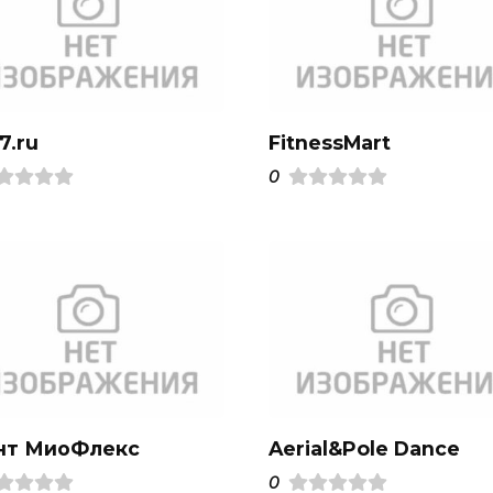
7.ru
FitnessMart
0
нт МиоФлекс
Aerial&Pole Dance
0