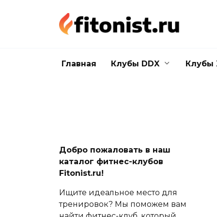
Перейти
к
содержанию
Главная
Клубы DDX
Клубы 
Добро пожаловать в наш
каталог фитнес-клубов
Fitonist.ru!
Ищите идеальное место для
тренировок? Мы поможем вам
найти фитнес-клуб, который