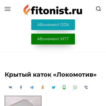
Перейти
к
содержанию
Абонемент DDX
Абонемент XFIT
Крытый каток «Локомотив»