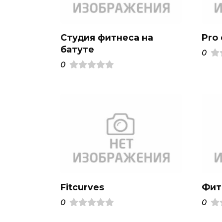
Студия фитнеса на
Pro
батуте
0
0
Fitcurves
Фит
0
0