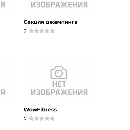
Секция джампинга
0
WowFitness
0