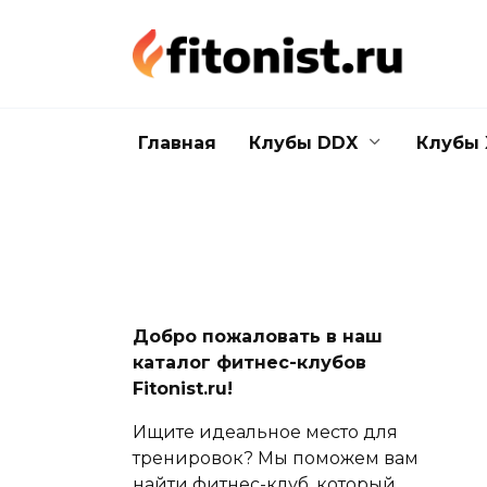
Перейти
к
содержанию
Главная
Клубы DDX
Клубы 
Добро пожаловать в наш
каталог фитнес-клубов
Fitonist.ru!
Ищите идеальное место для
тренировок? Мы поможем вам
найти фитнес-клуб, который