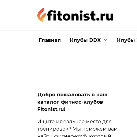
Перейти
к
содержанию
Главная
Клубы DDX
Клубы 
Добро пожаловать в наш
каталог фитнес-клубов
Fitonist.ru!
Ищите идеальное место для
тренировок? Мы поможем вам
найти фитнес-клуб, который