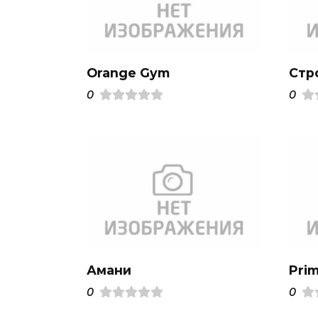
Orange Gym
Стр
0
0
Амани
Pri
0
0