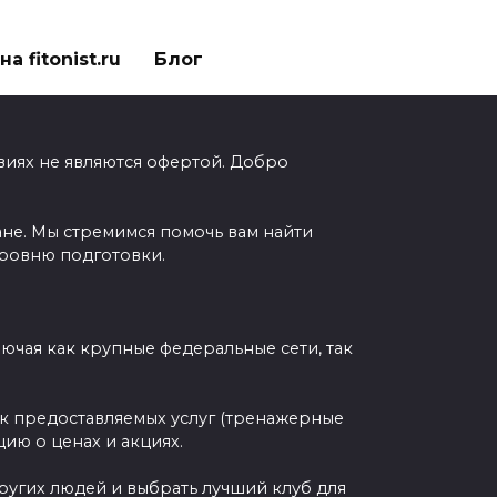
а fitonist.ru
Блог
виях не являются офертой. Добро
ане. Мы стремимся помочь вам найти
уровню подготовки.
чая как крупные федеральные сети, так
ок предоставляемых услуг (тренажерные
ию о ценах и акциях.
других людей и выбрать лучший клуб для