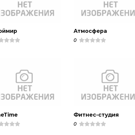
оймир
Атмосфера
0
meTime
Фитнес-студия
0