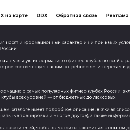
X на карте
DDX
Обратная связь
Реклама н
ия носят информационный характер и ни при каких усло
 России!
 и актуальную информацию о фитнес-клубах по всей стр
оторое соответствует вашим потребностям, интересам и 
ормацию о самых популярных фитнес-клубах России, вклю
ы клубы всех уровней — от бюджетных до люксовых.
ашем каталоге имеет подробное описание, включая спис
ональные тренировки и многое другое), а также информац
вы посетителей, чтобы вы могли ознакомиться с опытом 