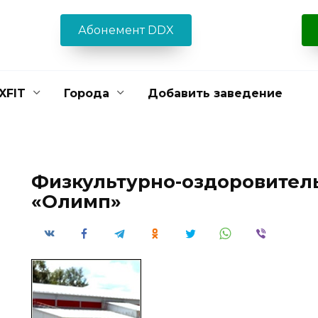
Абонемент DDX
XFIT
Города
Добавить заведение
Физкультурно-оздоровител
«Олимп»