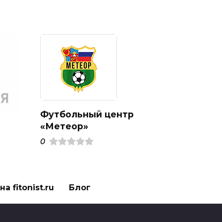
Футбольный центр
«Метеор»
0
а fitonist.ru
Блог