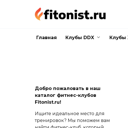
Перейти
к
содержанию
Главная
Клубы DDX
Клубы 
Добро пожаловать в наш
каталог фитнес-клубов
Fitonist.ru!
Ищите идеальное место для
тренировок? Мы поможем вам
найти фитнес-клуб, который