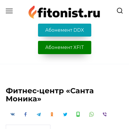
Перейти
к
содержанию
Абонемент DDX
Абонемент XFIT
Фитнес-центр «Санта
Моника»