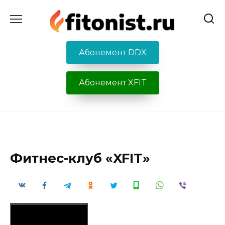
Перейти
к
содержанию
Абонемент DDX
Абонемент XFIT
Фитнес-клуб «XFIT»