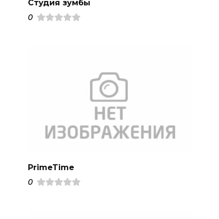
Студия зумбы
0
PrimeTime
0