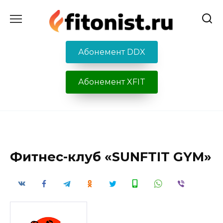
Перейти
к
содержанию
Абонемент DDX
Абонемент XFIT
Фитнес-клуб «SUNFTIT GYM»