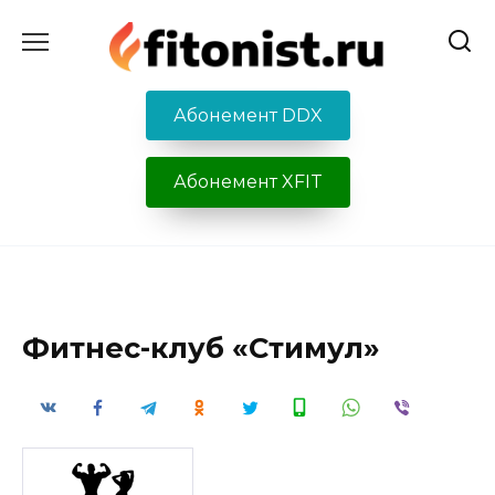
Перейти
к
содержанию
Абонемент DDX
Абонемент XFIT
Фитнес-клуб «Стимул»