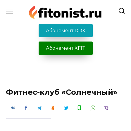
Перейти
к
содержанию
Абонемент DDX
Абонемент XFIT
Фитнес-клуб «Солнечный»