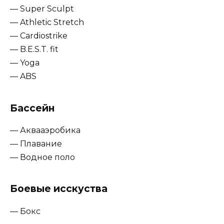
— Super Sculpt
— Athletic Stretch
— Cardiostrike
— B.E.S.T. fit
— Yoga
— ABS
Бассейн
— Аквааэробика
— Плавание
— Водное поло
Боевые исскуства
— Бокс